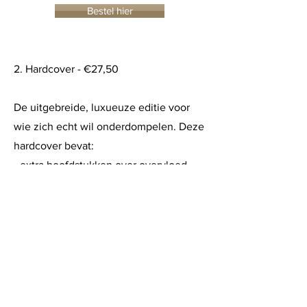
Bestel hier
2. Hardcover - €27,50
De uitgebreide, luxueuze editie voor
wie zich echt wil onderdompelen. Deze
hardcover bevat:
- extra hoofdstukken over overvloed,
groei in het niet-weten en het delen
van je licht
- een persoonlijke brief aan de lezer
- een dankwoord en bronnenlijst
- zorgvuldig gekozen beelden en
visuele opmaak die uitnodigt tot
verstilling.