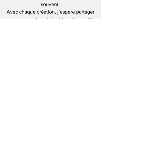
souvent.
Avec chaque création, j’espère partager
un morceau de cet équilibre et de cette
harmonie avec le monde, et inspirer les
autres à trouver également leur propre
chemin vers la paix, la création, mais
surtout l’amour.